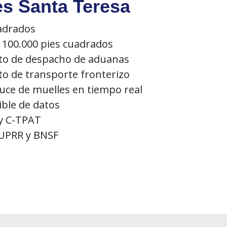
es Santa Teresa
uadrados
 100.000 pies cuadrados
eto de despacho de aduanas
to de transporte fronterizo
uce de muelles en tiempo real
ible de datos
 y C-TPAT
a UPRR y BNSF