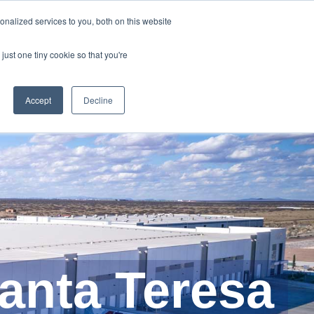
Y
ABOUT US
RESOURCES
MYARIES
nalized services to you, both on this website
just one tiny cookie so that you're
About Us
Resources
MyAries
Accept
Decline
anta Teresa