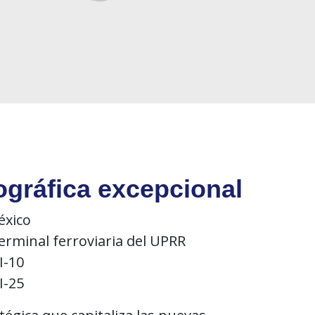
ográfica
excepcional
éxico
terminal
ferroviaria del UPRR
I-10
I-25