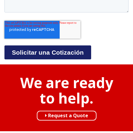
We are ready
to help.
Request a Quote