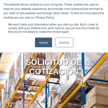
888-502-
Technology
About Us
Resources
This website stores cookies on your computer. These cookies are used to
improve your website experience and provide more personalized services to
7437
MyAries
you, both on this website and through other media. To find out more about the
cookies we use, see our Privacy Policy.
We won't track your information when you visit our site. But in order to
comply with your preferences, we'll have to use just one tiny cookie so
that you're not asked to make this choice again.
Accept
Decline
SOLICITUD DE
COTIZACIÓN